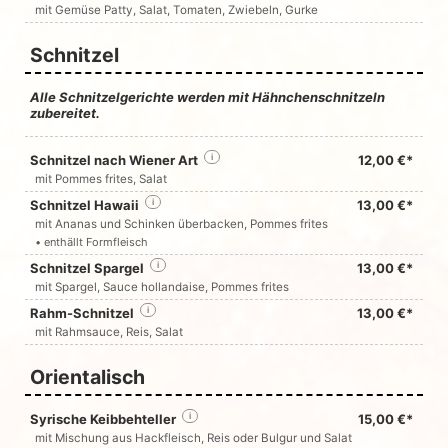
mit Gemüse Patty, Salat, Tomaten, Zwiebeln, Gurke
Schnitzel
Alle Schnitzelgerichte werden mit Hähnchenschnitzeln
zubereitet.
Schnitzel nach Wiener Art
i
12,00 €*
mit Pommes frites, Salat
Schnitzel Hawaii
i
13,00 €*
mit Ananas und Schinken überbacken, Pommes frites
• enthällt Formfleisch
Schnitzel Spargel
i
13,00 €*
mit Spargel, Sauce hollandaise, Pommes frites
Rahm-Schnitzel
i
13,00 €*
mit Rahmsauce, Reis, Salat
Orientalisch
Syrische Keibbehteller
i
15,00 €*
mit Mischung aus Hackfleisch, Reis oder Bulgur und Salat