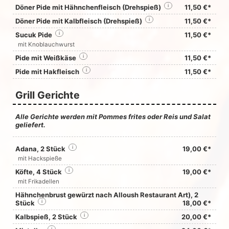
Döner Pide mit Hähnchenfleisch (Drehspieß)
i
11,50 €*
Döner Pide mit Kalbfleisch (Drehspieß)
i
11,50 €*
Sucuk Pide
i
11,50 €*
mit Knoblauchwurst
Pide mit Weißkäse
i
11,50 €*
Pide mit Hakfleisch
i
11,50 €*
Grill Gerichte
Alle Gerichte werden mit Pommes frites oder Reis und Salat
geliefert.
Adana, 2 Stück
i
19,00 €*
mit Hackspieße
Köfte, 4 Stück
i
19,00 €*
mit Frikadellen
Hähnchenbrust gewürzt nach Alloush Restaurant Art), 2
Stück
i
18,00 €*
Kalbspieß, 2 Stück
i
20,00 €*