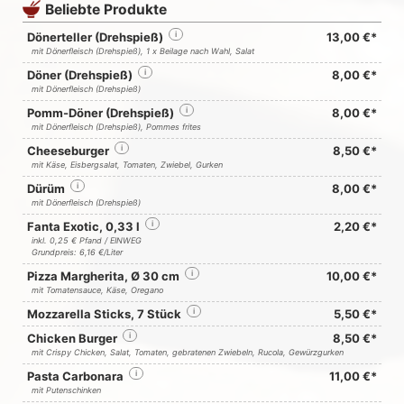
Beliebte Produkte
Dönerteller (Drehspieß)
i
13,00 €*
mit Dönerfleisch (Drehspieß), 1 x Beilage nach Wahl, Salat
Döner (Drehspieß)
i
8,00 €*
mit Dönerfleisch (Drehspieß)
Pomm-Döner (Drehspieß)
i
8,00 €*
mit Dönerfleisch (Drehspieß), Pommes frites
Cheeseburger
i
8,50 €*
mit Käse, Eisbergsalat, Tomaten, Zwiebel, Gurken
Dürüm
i
8,00 €*
mit Dönerfleisch (Drehspieß)
Fanta Exotic, 0,33 l
i
2,20 €*
inkl. 0,25 € Pfand / EINWEG
Grundpreis: 6,16 €/Liter
Pizza Margherita, Ø 30 cm
i
10,00 €*
mit Tomatensauce, Käse, Oregano
Mozzarella Sticks, 7 Stück
i
5,50 €*
Chicken Burger
i
8,50 €*
mit Crispy Chicken, Salat, Tomaten, gebratenen Zwiebeln, Rucola, Gewürzgurken
Pasta Carbonara
i
11,00 €*
mit Putenschinken