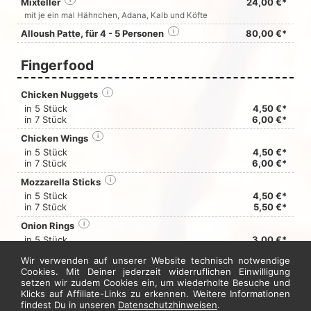
Mixteller
i
24,00 €*
mit je ein mal Hähnchen, Adana, Kalb und Köfte
Alloush Patte, für 4 - 5 Personen
i
80,00 €*
Fingerfood
Chicken Nuggets
i
in 5 Stück
4,50 €*
in 7 Stück
6,00 €*
Chicken Wings
i
in 5 Stück
4,50 €*
in 7 Stück
6,00 €*
Mozzarella Sticks
i
in 5 Stück
4,50 €*
in 7 Stück
5,50 €*
Onion Rings
i
in 5 Stück
3,00 €*
in 7 Stück
4,50 €*
Wir verwenden auf unserer Website technisch notwendige
Gefüllte Weinblätter mit Tsatsiki
i
Cookies. Mit Deiner jederzeit widerruflichen Einwilligung
setzen wir zudem Cookies ein, um wiederholte Besuche und
in 5 Stück
5,00 €*
Klicks auf Affiliate-Links zu erkennen. Weitere Informationen
in 7 Stück
6,00 €*
findest Du in unseren
Datenschutzhinweisen
.