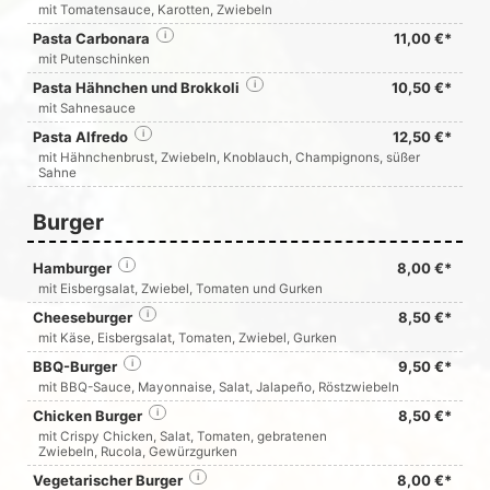
mit Tomatensauce, Karotten, Zwiebeln
Pasta Carbonara
i
11,00 €*
mit Putenschinken
Pasta Hähnchen und Brokkoli
i
10,50 €*
mit Sahnesauce
Pasta Alfredo
i
12,50 €*
mit Hähnchenbrust, Zwiebeln, Knoblauch, Champignons, süßer
Sahne
Burger
Hamburger
i
8,00 €*
mit Eisbergsalat, Zwiebel, Tomaten und Gurken
Cheeseburger
i
8,50 €*
mit Käse, Eisbergsalat, Tomaten, Zwiebel, Gurken
BBQ-Burger
i
9,50 €*
mit BBQ-Sauce, Mayonnaise, Salat, Jalapeño, Röstzwiebeln
Chicken Burger
i
8,50 €*
mit Crispy Chicken, Salat, Tomaten, gebratenen
Zwiebeln, Rucola, Gewürzgurken
Vegetarischer Burger
i
8,00 €*